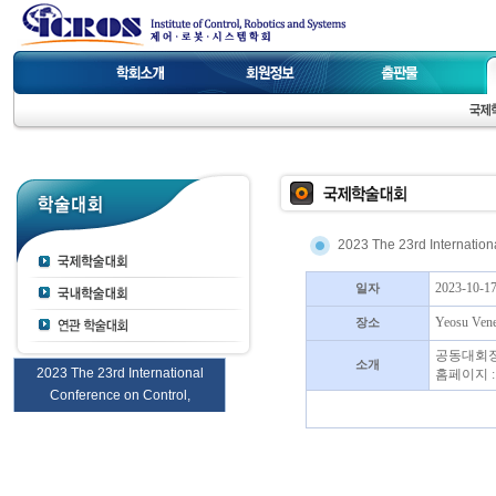
2023 The 23rd Internatio
2023-10-17
일자
Yeosu Vene
장소
공동대회장
소개
2023 The 23rd International
홈페이지 
Conference on Control,
Automation and Systems