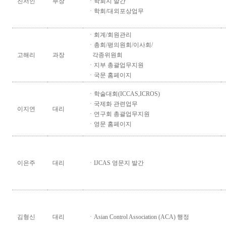
진서인
부장
ㆍ학회지 발간
ㆍ학회/대외포상업무
ㆍ회계/회원관리
ㆍ총회/평의원회/이사회/
고해리
과장
각종위원회
ㆍ지부 총괄업무지원
ㆍ국문 홈페이지
ㆍ학술대회(ICCAS,ICROS)
ㆍ국제화 관련업무
이지연
대리
ㆍ연구회 총괄업무지원
ㆍ영문 홈페이지
이은주
대리
ㆍIJCAS 영문지 발간
김형신
대리
ㆍAsian Control Association (ACA) 행정