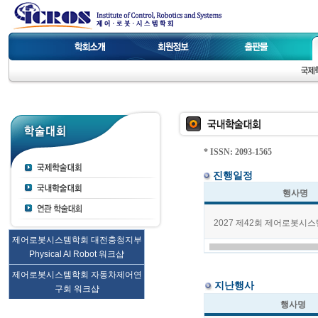
* ISSN: 2093-1565
진행일정
행사명
2027 제42회 제어로봇시
제어로봇시스템학회 대전충청지부
Physical AI Robot 워크샵
제어로봇시스템학회 자동차제어연
지난행사
구회 워크샵
행사명